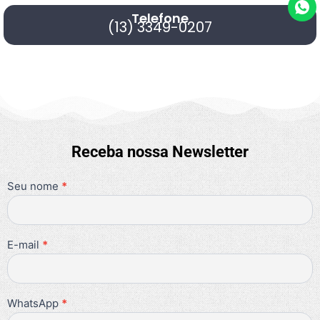
Telefone
(13) 3349-0207
Receba nossa Newsletter
Seu nome
Se você
*
Newsletter
é
humano,
deixe
este
campo
E-mail
*
em
branco.
WhatsApp
*