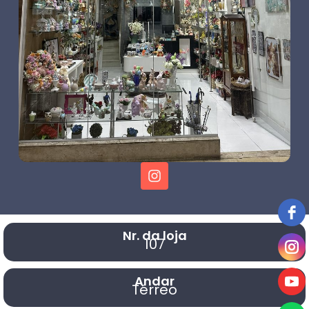
Nr. da loja
107
Andar
Térreo