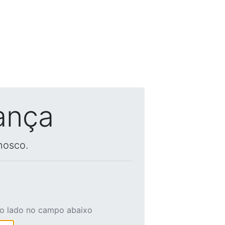
ança
nosco.
ao lado no campo abaixo