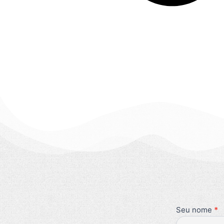
Seu nome
Se você
*
Newsletter
é