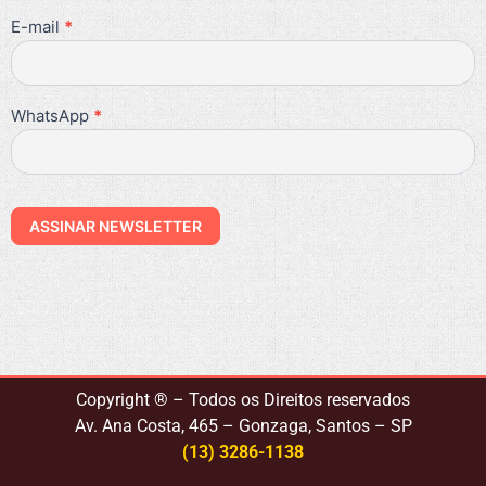
este
campo
E-mail
*
em
branco.
WhatsApp
*
ASSINAR NEWSLETTER
Copyright ® – Todos os Direitos reservados
Av. Ana Costa, 465 – Gonzaga, Santos – SP
(13) 3286-1138