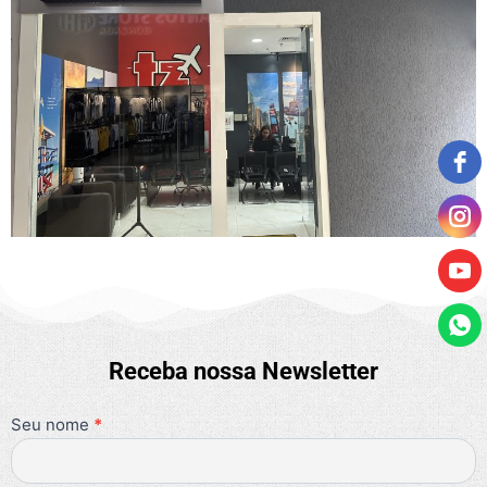
Receba nossa Newsletter
Seu nome
Se você
*
Newsletter
é
humano,
deixe