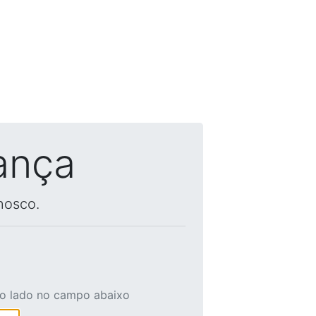
ança
nosco.
ao lado no campo abaixo