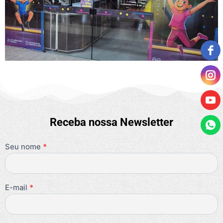
Receba nossa Newsletter
Seu nome
Se você
*
Newsletter
é
humano,
deixe
este
campo
E-mail
*
em
branco.